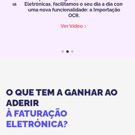
e uma
Eletrónicas, facilitamos o seu dia a dia com
q
 em
uma nova funcionalidade: a Importação
ele
OCR.
e
Ver Vídeo
e
O QUE TEM A GANHAR AO
ADERIR
À FATURAÇÃO
ELETRÓNICA?