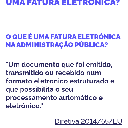
UMA FATURA ELETRÓNICA?
O QUE É UMA FATURA ELETRÓNICA
O
NA ADMINISTRAÇÃO PÚBLICA?
F
P
"Um documento que foi emitido,
"
transmitido ou recebido num
e
formato eletrónico estruturado e
d
que possibilita o seu
a
processamento automático e
d
eletrónico."
Diretiva 2014/55/EU