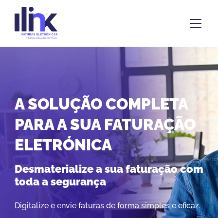
A
POUPE TEMPO E RED
ÃO
CUSTOS COM AS
FATURAS ELETRÓNIC
o com
Automatize tarefas repetitivas
Elimine papel e ganhe tempo para o que rea
importa no seu negócio.
ficaz.