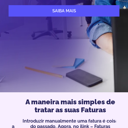
SAIBA MAIS
A maneira mais simples de
Pe
tratar as suas Faturas
Introduzir manualmente uma fatura é coisa
osta
do passado. Agora, no ilink – Faturas
fe