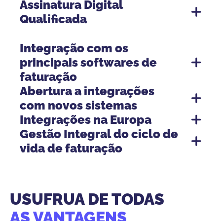
Assinatura Digital
Qualificada
GTS – Global Trusted Sign
Integração com os
principais softwares de
faturação
Abertura a integrações
com novos sistemas
Integrações na Europa
Gestão Integral do ciclo de
vida de faturação
documentação das
Vantagens das integrações de
integrações de Faturação Eletrónica.
Faturação Eletrónica.
USUFRUA DE TODAS
AS VANTAGENS