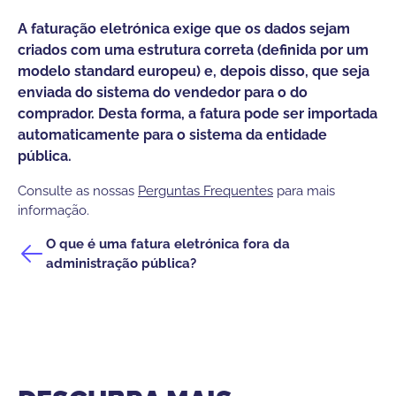
A 
A faturação eletrónica exige que os dados sejam
pa
criados com uma estrutura correta (definida por um
en
modelo standard europeu) e, depois disso, que seja
qu
enviada do sistema do vendedor para o do
ca
comprador. Desta forma, a fatura pode ser importada
in
automaticamente para o sistema da entidade
pública.
Co
in
Consulte as nossas
Perguntas Frequentes
para mais
informação.
O 
pú
O que é uma fatura eletrónica fora da
administração pública?